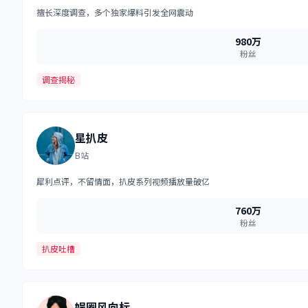
擅长深度调查，多个独家爆料引发全网震动
980万
粉丝
调查揭秘
星扒皮
B站
犀利点评，不留情面，扒皮系列视频播放量破亿
760万
粉丝
扒皮吐槽
娱圈风向标