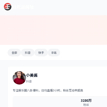
51吃瓜网址
全部
抖音
快手
B站
小美酱
抖音
专注娱乐圈八卦爆料，日均直播3小时，粉丝互动率超高
3280万
粉丝